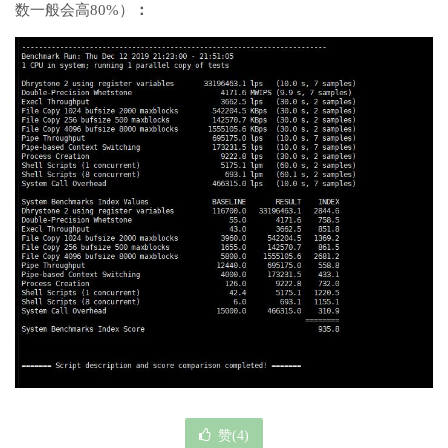
数一般会高80%）
：
赞(
4
)