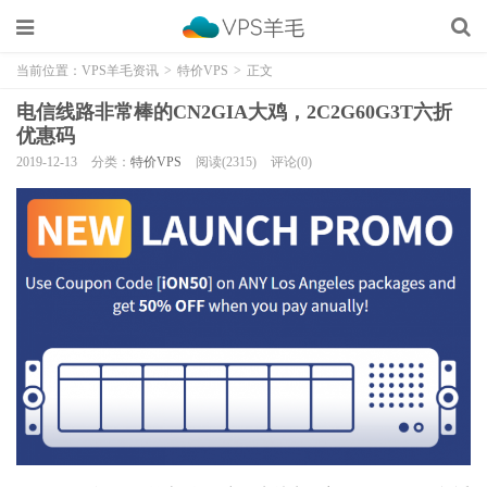
当前位置：
VPS羊毛资讯
>
特价VPS
>
正文
电信线路非常棒的CN2GIA大鸡，2C2G60G3T六折
优惠码
2019-12-13
分类：
特价VPS
阅读(2315)
评论(0)