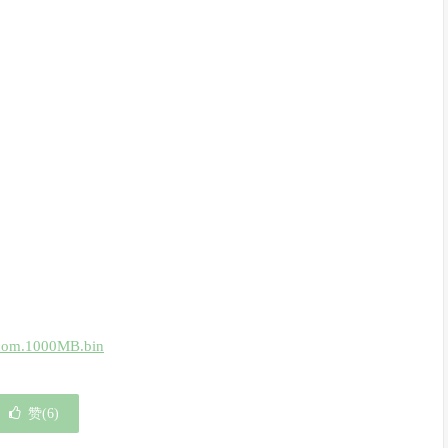
tr.com.1000MB.bin
赞(
6
)