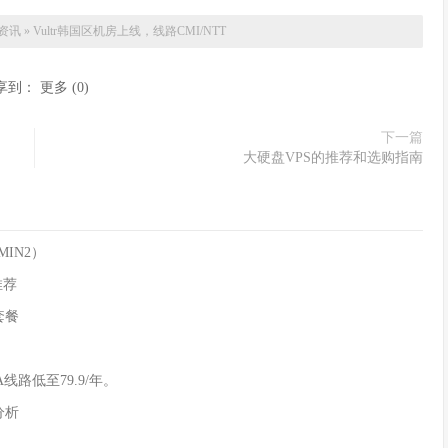
毛资讯
»
Vultr韩国区机房上线，线路CMI/NTT
享到：
更多
(
0
)
下一篇
大硬盘VPS的推荐和选购指南
MIN2）
推荐
套餐
线路低至79.9/年。
分析