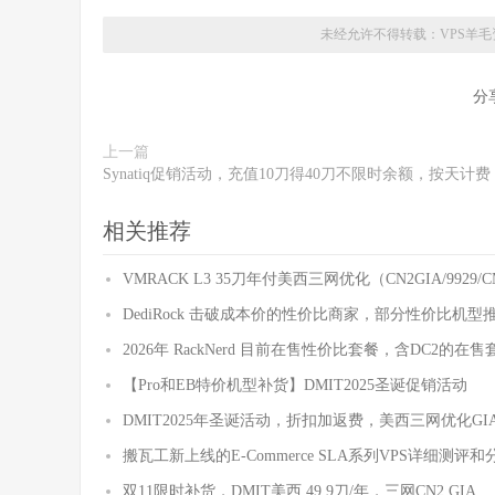
未经允许不得转载：
VPS羊
分
上一篇
Synatiq促销活动，充值10刀得40刀不限时余额，按天计费
相关推荐
VMRACK L3 35刀年付美西三网优化（CN2GIA/9929/C
DediRock 击破成本价的性价比商家，部分性价比机型
2026年 RackNerd 目前在售性价比套餐，含DC2的在售
【Pro和EB特价机型补货】DMIT2025圣诞促销活动
DMIT2025年圣诞活动，折扣加返费，美西三网优化GIA
搬瓦工新上线的E-Commerce SLA系列VPS详细测评和
双11限时补货，DMIT美西 49.9刀/年，三网CN2 GIA