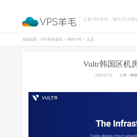
汇集VPS羊毛，致力于CN
当前位置：
VPS羊毛资讯
>
特价VPS
>
正文
Vultr韩国区机
2020-05-12
分类：
特价