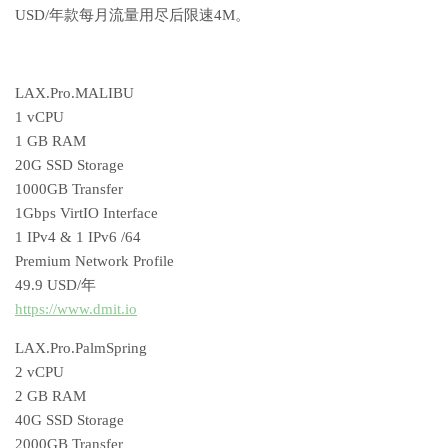
USD/年款每月流量用尽后限速4M。
LAX.Pro.MALIBU
1 vCPU
1 GB RAM
20G SSD Storage
1000GB Transfer
1Gbps VirtIO Interface
1 IPv4 & 1 IPv6 /64
Premium Network Profile
49.9 USD/年
https://www.dmit.io
LAX.Pro.PalmSpring
2 vCPU
2 GB RAM
40G SSD Storage
2000GB Transfer