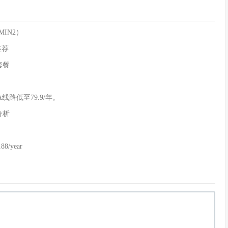
  
(
1.2k
)
  
(
2.4k
)
iaTests
开源-----------
误，这方面仅作参考使用
MIN2）
推荐
套餐
线路低至79.9/年。
分析
8/year
不同之处自行判断
heck
开源--------------