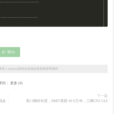
---------------------
---------------------
--------------------
读速度
赞(
0
)
.71s
))
69.2
 MB
/
s 
(
16904
 IOPS
,
1.51s
)
2s
)
1.3
 GB
/
s 
(
1192
 IOPS
,
0.84s
)
--------------------
(
IOPS
)
资讯
»
racknerd高性比价低价机型推荐和测评
----
 
(
16.0k
)
享到：
更多
(
0
)
 
(
16.1k
)
 
(
32.1k
)
下一篇
(
IOPS
)
陪我走
双11限时补货，DMIT美西 49.9刀/年，三网CN2 GIA
----
  
(
1.1k
)