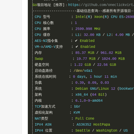
Go
项目地址
[推荐]：
https
:
//github.com/oneclickvirt
---------------------基础信息查询--感谢所有开源项目----
 CPU 
型号
:
Intel
(
R
)
Xeon
(
R
)
 CPU E5
-
2690
 CPU 
核心数
:
1
 CPU 
频率
:
2599.998
MHz
 CPU 
缓存
:
 L1
:
32.00
 KB 
/
 L2
:
4.00
 MB 
/
 AES
-
NI
指令集
:
✔
Enabled
 VM
-
x
/
AMD
-
V
支持
:
✔
Enabled
内存
:
85.37
MiB
/
961.02
MiB
Swap
:
19.77
MiB
/
1024.00
MiB
硬盘空间
:
1.22
GiB
/
22.56
GiB
启动盘路径
:
/dev/
vda1

系统在线时间
:
0
 days
,
1
 hour 
11
 min

负载
:
0.39
,
0.09
,
0.03
系统
:
Debian
 GNU
/
Linux
12
(
bookwor
架构
:
 x86_64 
(
64
Bit
)
内核
:
6.1
.
0
-
9
-
amd64

 TCP
加速方式
:
 bbr

虚拟化架构
:
 KVM

 NAT
类型
:
Full
Cone
 IPV4 ASN          
:
 AS36352 
HostPapa
 IPV4 
位置
:
Seattle
/
Washington
/