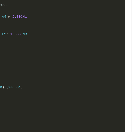
/ecs
-----------------
 v4 
@
2.60GHz
 L3
:
16.00
 MB

m
)
(
x86_64
)