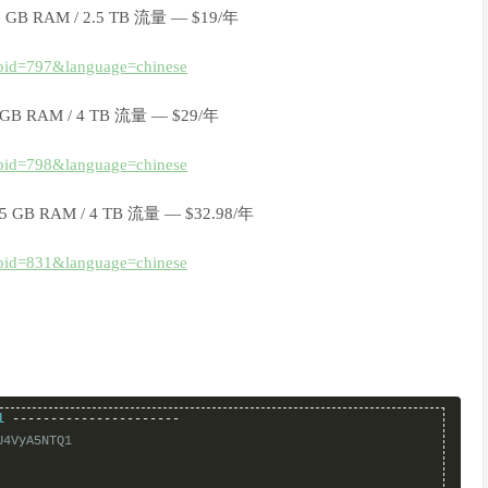
5 GB RAM / 2.5 TB 流量 — $19/年
&pid=797&language=chinese
 GB RAM / 4 TB 流量 — $29/年
&pid=798&language=chinese
.5 GB RAM / 4 TB 流量 — $32.98/年
&pid=831&language=chinese
l 
----------------------
U4VyA5NTQ1                    