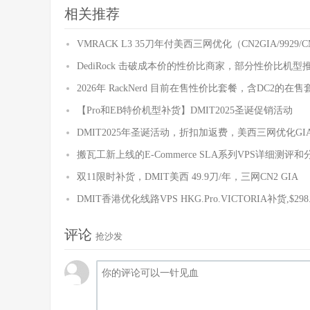
Write
|
1.24
 GB
/
s     
(
2.4k
)
|
1.28
 GB
/
s   
相关推荐
Total
|
2.43
 GB
/
s     
(
4.7k
)
|
2.48
 GB
/
s   
------------流媒体解锁--基于
oneclickvirt
/
CommonMed
以下测试的解锁地区是准确的，但是不是完整解锁的判断可能有
VMRACK L3 35刀年付美西三网优化（CN2GIA/9929/C
----------------
Netflix
-----------------
DediRock 击破成本价的性价比商家，部分性价比机型
[
IPV4
]
您的出口
IP
完整解锁
Netflix
，支持非自制剧的观看
2026年 RackNerd 目前在售性价比套餐，含DC2的在售
NF
所识别的
IP
地域信息：美国
【Pro和EB特价机型补货】DMIT2025圣诞促销活动
[
IPV6
]
您的网络可能没有正常配置
IPv6
，或者没有
IPv6
网络接入
DMIT2025年圣诞活动，折扣加返费，美西三网优化GIA
----------------
Youtube
-----------------
[
IPV4
]
搬瓦工新上线的E-Commerce SLA系列VPS详细测评和
连接方式:
Youtube
Video
Server
双11限时补货，DMIT美西 49.9刀/年，三网CN2 GIA
视频缓存节点地域:
美国
旧金山(
SFO03S20
)
[
IPV6
]
DMIT香港优化线路VPS HKG.Pro.VICTORIA补货,$298.8
Youtube
在您的出口
IP
所在的国家不提供服务
---------------
DisneyPlus
---------------
评论
[
IPV4
抢沙发
]
当前
IPv4
出口所在地区即将开通
DisneyPlus
[
IPV6
]
DisneyPlus
在您的出口
IP
所在的国家不提供服务
解锁
Netflix
，
Youtube
，
DisneyPlus
上面和下面进行比较，
----------------流媒体解锁--感谢
RegionRestrictionC