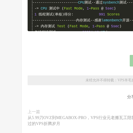
----------------------
CPU
测试--通过
sysbench
测试----
->
 CPU 
测试中
(
Fast
Mode
,
1
-
Pass
@
5sec
)
1
线程测试(单核)得分:
991
Scores
---------------------内存测试--感谢
lemonbench
开源--
->
内存测试
Test
(
Fast
Mode
,
1
-
Pass
@
5sec
)
单线程读测试:
20224.10
 MB
/
s

单线程写测试:
15858.85
 MB
/
------------------磁盘
dd
读写测试--感谢
lemonbench
开源
->
磁盘
IO
测试中
(
4K
Block
/
1M
Block
,
Direct
Mode
)
测试操作
写速度
100MB
-
4K
Block
61.3
 MB
/
s 
(
14.96
 IOPS
,
1
1GB
-
1M
Block
2.0
 GB
/
s 
(
1927
 IOPS
,
0.5
---------------------磁盘
fio
读写测试--感谢
yabs
开源--
Block
Size
|
4k
(
IOPS
)
|
64k
未经允许不得转载：
VPS羊毛
------
|
---
----
|
----
Read
|
80.02
 MB
/
s   
(
20.0k
)
|
1.02
 GB
/
s   
分
Write
|
80.23
 MB
/
s   
(
20.0k
)
|
1.03
 GB
/
s   
Total
|
160.26
 MB
/
s  
(
40.0k
)
|
2.05
 GB
/
s   
|
|
上一篇
Block
Size
|
512k
(
IOPS
)
|
1m
从5.99刀OVZ到MEGABOX-PRO，VPS行业元老搬瓦工
------
|
---
----
|
----
过的VPS折腾岁月
Read
|
1.18
 GB
/
s     
(
2.3k
)
|
1.20
 GB
/
s   