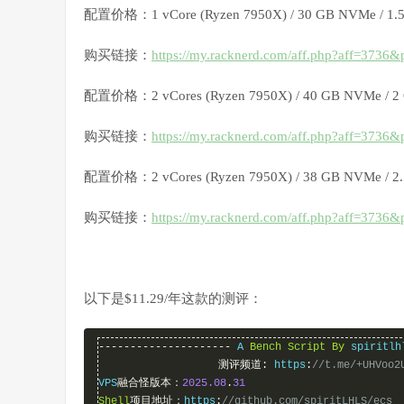
配置价格：1 vCore (Ryzen 7950X) / 30 GB NVMe / 1.
购买链接：
https://my.racknerd.com/aff.php?aff=3736
配置价格：2 vCores (Ryzen 7950X) / 40 GB NVMe / 2
购买链接：
https://my.racknerd.com/aff.php?aff=3736
配置价格：2 vCores (Ryzen 7950X) / 38 GB NVMe / 2
购买链接：
https://my.racknerd.com/aff.php?aff=3736
以下是$11.29/年这款的测评：
---------------------
 A 
Bench
Script
By
 spiritlh
测评频道:
 https
:
//t.me/+UHVoo2
VPS
融合怪版本：
2025.08
.
31
Shell
项目地址：
https
:
//github.com/spiritLHLS/ecs